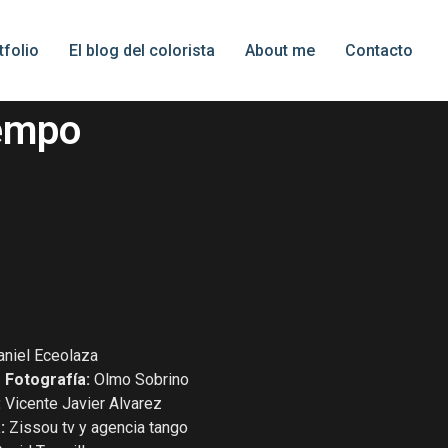
tfolio
El blog del colorista
About me
Contacto
iempo
niel Eceolaza
e Fotografía:
Olmo Sobrino
:
Vicente Javier Alvarez
a:
Zissou tv y agencia tango