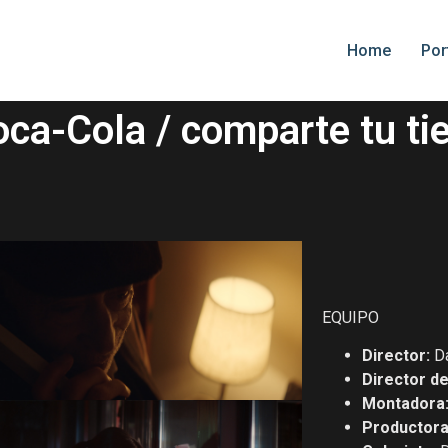
Home
Por
ca-Cola / comparte tu t
EQUIPO
Director:
Da
Director d
Montadora
Productor