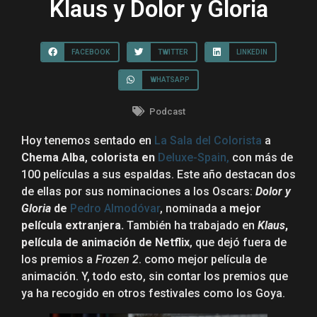
Klaus y Dolor y Gloria
FACEBOOK
TWITTER
LINKEDIN
WHATSAPP
Podcast
Hoy tenemos sentado en
La Sala del Colorista
a
Chema Alba
,
colorista en
Deluxe-Spain,
con más de
100 películas a sus espaldas. Este año destacan dos
de ellas por sus nominaciones a los Oscars:
Dolor y
Gloria
de
Pedro Almodóvar
, nominada a
mejor
película extranjera.
También ha trabajado en
Klaus
,
película de animación de Netflix
, que dejó fuera de
los premios a
Frozen 2
. como mejor película de
animación. Y, todo esto, sin contar los premios que
ya ha recogido en otros festivales como los Goya.